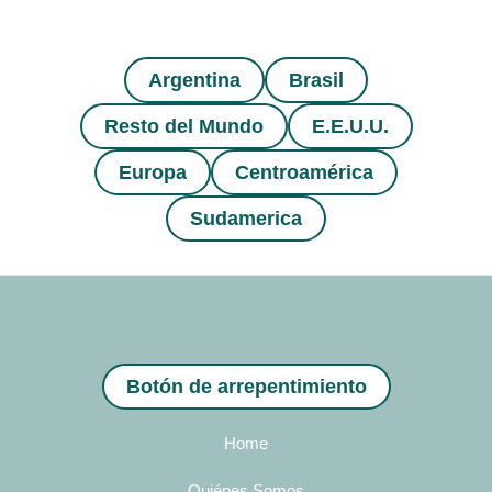
Argentina
Brasil
Resto del Mundo
E.E.U.U.
Europa
Centroamérica
Sudamerica
Botón de arrepentimiento
Home
Quiénes Somos