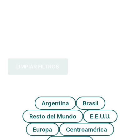
LIMPIAR FILTROS
Argentina
Brasil
Resto del Mundo
E.E.U.U.
Europa
Centroamérica