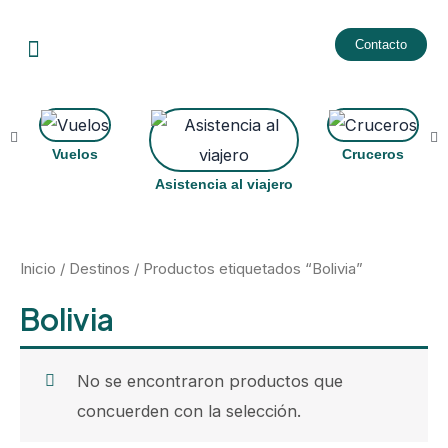
Ir
Menu
al
Contacto
contenido
Vuelos
Cruceros
Asistencia al viajero
Inicio
/
Destinos
/ Productos etiquetados “Bolivia”
Bolivia
No se encontraron productos que
concuerden con la selección.