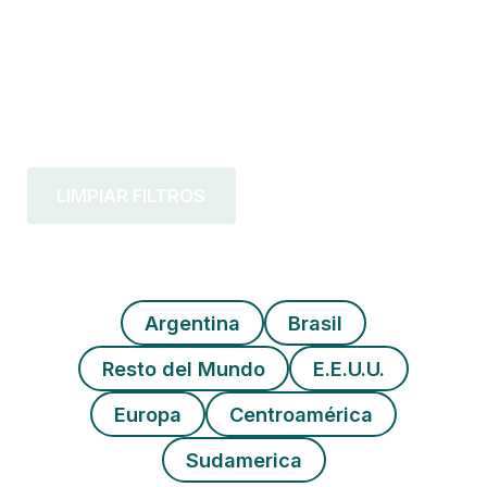
LIMPIAR FILTROS
Argentina
Brasil
Resto del Mundo
E.E.U.U.
Europa
Centroamérica
Sudamerica