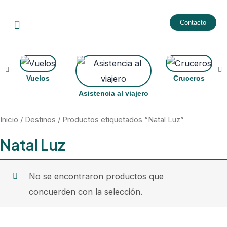
Ir
Menu
al
Contacto
contenido
Vuelos
Cruceros
Asistencia al viajero
Inicio
/
Destinos
/ Productos etiquetados “Natal Luz”
Natal Luz
No se encontraron productos que
concuerden con la selección.