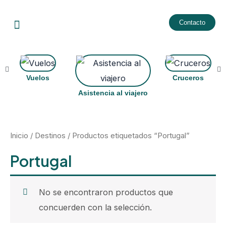
Ir
Menu
al
Contacto
contenido
Vuelos
Cruceros
Asistencia al viajero
Inicio
/
Destinos
/ Productos etiquetados “Portugal”
Portugal
No se encontraron productos que
concuerden con la selección.