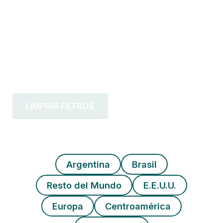
LIMPIAR FILTROS
Argentina
Brasil
Resto del Mundo
E.E.U.U.
Europa
Centroamérica