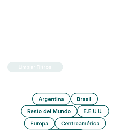
Limpiar Filtros
Argentina
Brasil
Resto del Mundo
E.E.U.U.
Europa
Centroamérica