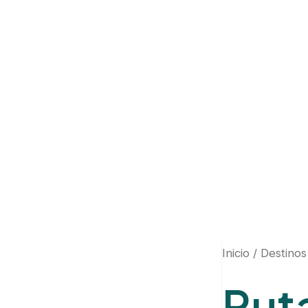
Ir
al
contenido
Inicio
/
Destinos
Ruta