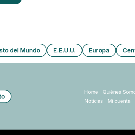
sto del Mundo
E.E.U.U.
Europa
Cen
Home
Quiénes Som
to
Noticias
Mi cuenta