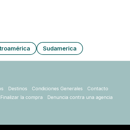
troamérica
Sudamerica
os
Destinos
Condiciones Generales
Contacto
Finalizar la compra
Denuncia contra una agencia